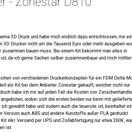
er - Zonestar D810
Thema 3D Druck und habe mich endlich dazu entschlossen, mir ei
en 3D Drucker nicht um die Tausend Euro oder mehr ausgeben wol
ber zusammen bauen muss. Bei einem Kit bekommt man alles in
em ist, da ich gerne Sachen selber zusammenbaue und mich mittle
leichen von verchiedenen Druckerkonzepten für ein FDM Delta Mo
ll als Kit bei dem Anbieter Zonestar gekauft, welcher nicht nur
ruch habe ich mir auf jeden Fall die Kosten von Zwischenhändle
 angeboten, wobei sich die ersten beiden nur beim mit geliefert
 ich gewählt habe und zudem auch die teuerste ist, beinhaltet ei
er Version auch ABS und andere Kunstoffe außer PLA gedruckt
 Kit inkl. Versand per UPS und Zollabfertigung nur etwa 260€, w
n ist.