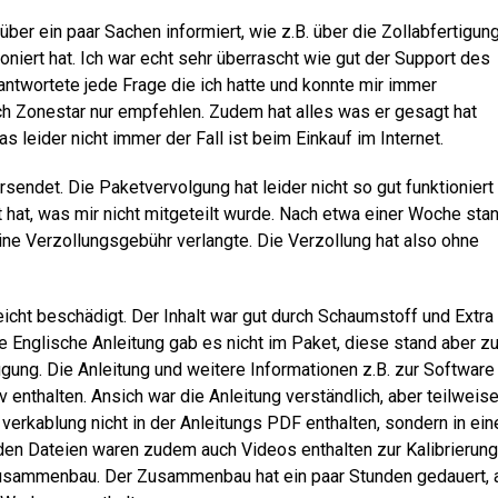
er ein paar Sachen informiert, wie z.B. über die Zollabfertigung
iert hat. Ich war echt sehr überrascht wie gut der Support des
antwortete jede Frage die ich hatte und konnte mir immer
ch Zonestar nur empfehlen. Zudem hat alles was er gesagt hat
 leider nicht immer der Fall ist beim Einkauf im Internet.
ndet. Die Paketvervolgung hat leider nicht so gut funktioniert
 hat, was mir nicht mitgeteilt wurde. Nach etwa einer Woche sta
ine Verzollungsgebühr verlangte. Die Verzollung hat also ohne
icht beschädigt. Der Inhalt war gut durch Schaumstoff und Extra
ne Englische Anleitung gab es nicht im Paket, diese stand aber z
ung. Die Anleitung und weitere Informationen z.B. zur Software
enthalten. Ansich war die Anleitung verständlich, aber teilweis
verkablung nicht in der Anleitungs PDF enthalten, sondern in ei
n den Dateien waren zudem auch Videos enthalten zur Kalibrierung
usammenbau. Der Zusammenbau hat ein paar Stunden gedauert, 