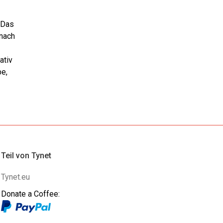
. Das
nnach
ativ
be,
Teil von Tynet
Tynet.eu
Donate a Coffee: