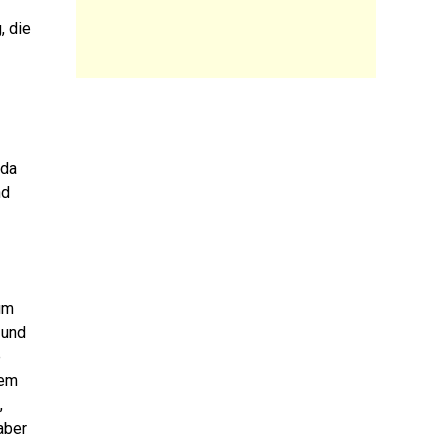
, die
 da
nd
um
 und
e
nem
,
aber