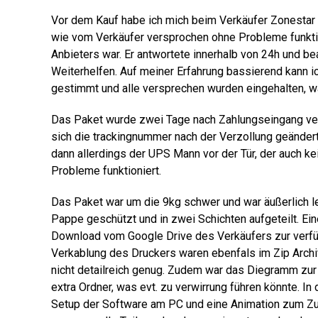
Vor dem Kauf habe ich mich beim Verkäufer Zonestar üb
wie vom Verkäufer versprochen ohne Probleme funktion
Anbieters war. Er antwortete innerhalb von 24h und be
Weiterhelfen. Auf meiner Erfahrung bassierend kann i
gestimmt und alle versprechen wurden eingehalten, was
Das Paket wurde zwei Tage nach Zahlungseingang verse
sich die trackingnummer nach der Verzollung geändert
dann allerdings der UPS Mann vor der Tür, der auch ke
Probleme funktioniert.
Das Paket war um die 9kg schwer und war äußerlich le
Pappe geschützt und in zwei Schichten aufgeteilt. Ei
Download vom Google Drive des Verkäufers zur verfüg
Verkablung des Druckers waren ebenfals im Zip Archiv 
nicht detailreich genug. Zudem war das Diegramm zur 
extra Ordner, was evt. zu verwirrung führen könnte. I
Setup der Software am PC und eine Animation zum Z