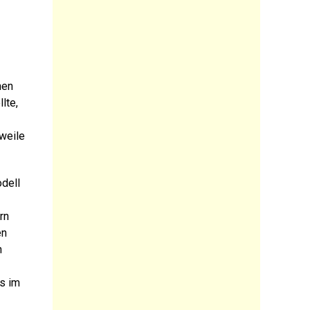
nen
lte,
rweile
dell
rn
en
n
as im