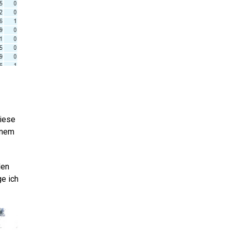
Diese
inem
den
ge ich