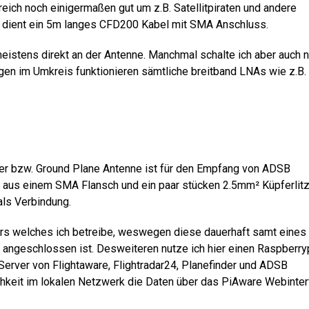
reich noch einigermaßen gut um z.B. Satellitpiraten und andere
 dient ein 5m langes CFD200 Kabel mit SMA Anschluss.
istens direkt an der Antenne. Manchmal schalte ich aber auch 
gen im Umkreis funktionieren sämtliche breitband LNAs wie z.B.
der bzw. Ground Plane Antenne ist für den Empfang von ADSB
 aus einem SMA Flansch und ein paar stücken 2.5mm² Küpferlitz
ls Verbindung.
ars welches ich betreibe, weswegen diese dauerhaft samt eines
 angeschlossen ist. Desweiteren nutze ich hier einen Raspberry
 Server von Flightaware, Flightradar24, Planefinder und ADSB
chkeit im lokalen Netzwerk die Daten über das PiAware Webinte