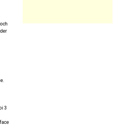
noch
 der
e.
pi 3
rface