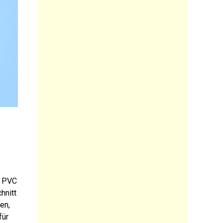
s PVC
hnitt
en,
für